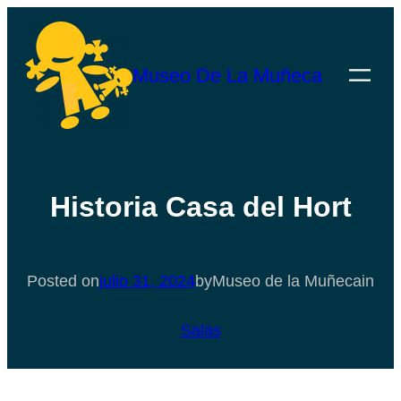
Saltar
al
Museo De La Muñeca
contenido
Historia Casa del Hort
Posted on
julio 31, 2024
by
Museo de la Muñeca
in
Salas