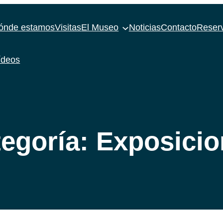
ónde estamos
Visitas
El Museo
Noticias
Contacto
Reser
ídeos
egoría:
Exposicio