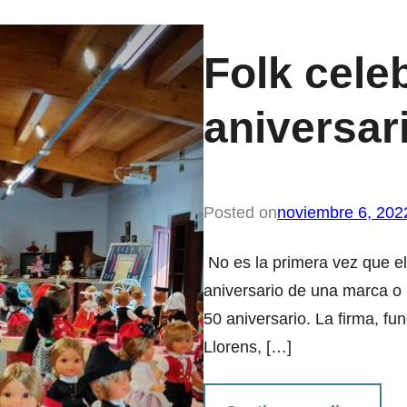
Folk cele
aniversar
Posted on
noviembre 6, 202
No es la primera vez que e
aniversario de una marca o
50 aniversario. La firma, fu
Llorens, […]