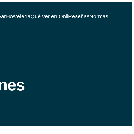
var
Hostelería
Qué ver en Onil
Reseñas
Normas
nes