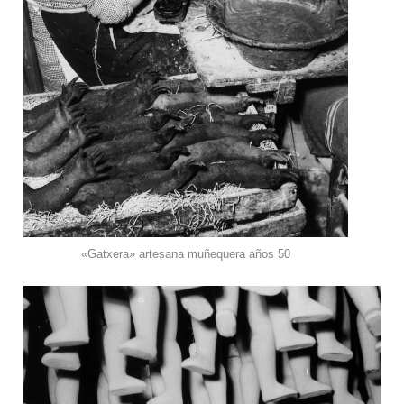
«Gatxera» artesana muñequera años 50