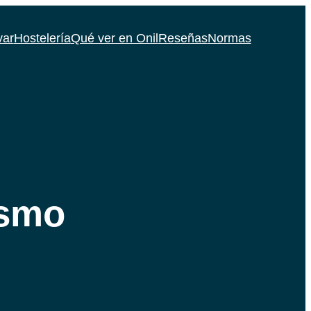
var
Hostelería
Qué ver en Onil
Reseñas
Normas
ismo