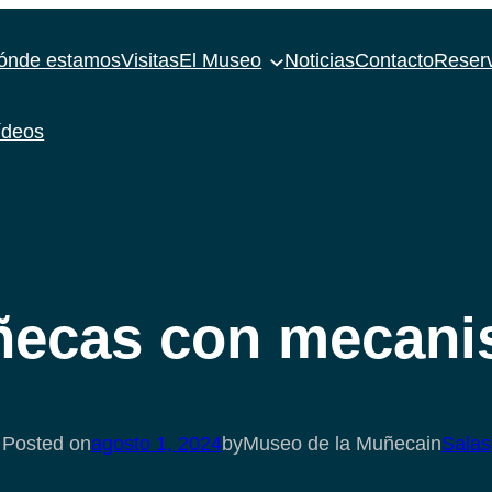
ónde estamos
Visitas
El Museo
Noticias
Contacto
Reser
ídeos
ecas con mecan
Posted on
agosto 1, 2024
by
Museo de la Muñeca
in
Salas